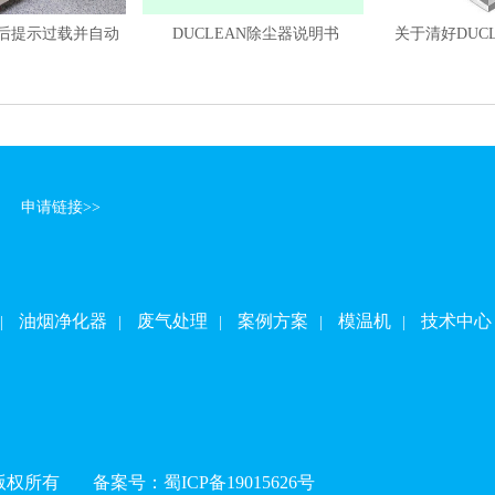
后提示过载并自动
DUCLEAN除尘器说明书
关于清好DUC
网
申请链接>>
油烟净化器
废气处理
案例方案
模温机
技术中心
|
|
|
|
|
司版权所有
备案号：
蜀ICP备19015626号